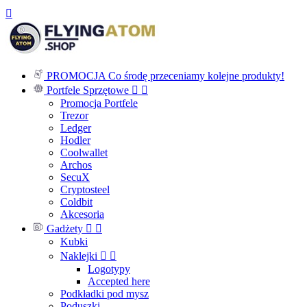

PROMOCJA
Co środę przeceniamy kolejne produkty!
Portfele Sprzętowe


Promocja Portfele
Trezor
Ledger
Hodler
Coolwallet
Archos
SecuX
Cryptosteel
Coldbit
Akcesoria
Gadżety


Kubki
Naklejki


Logotypy
Accepted here
Podkładki pod mysz
Poduszki