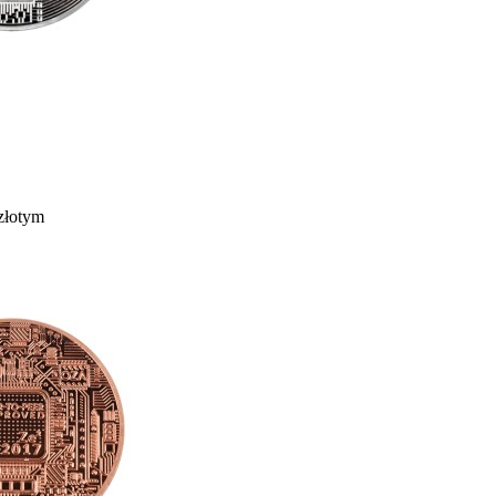
złotym