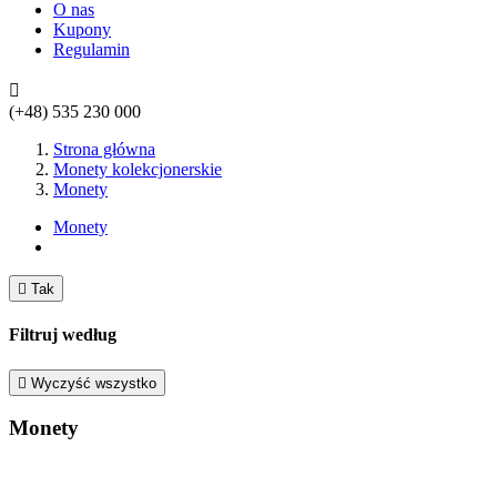
O nas
Kupony
Regulamin

(+48)
535 230 000
Strona główna
Monety kolekcjonerskie
Monety
Monety

Tak
Filtruj według

Wyczyść wszystko
Monety