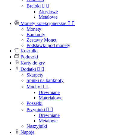
Breloki


Akrylowe
Metalowe
Monety kolekcjonerskie


Monety
Banknoty
Zestawy Monet
Podstawki pod monety
Koszulki
Poduszki
Karty do gry
Dodatki


Skarpety
Spinki na banknoty
Muchy


Drewniane
Materiałowe
Poszetki
Przypinki


Drewniane
Metalowe
Naszyjniki
Napoje