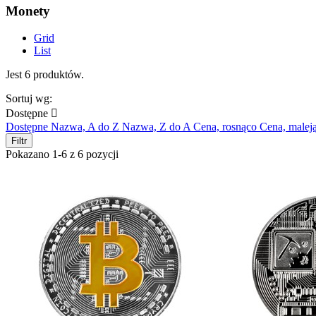
Monety
Grid
List
Jest 6 produktów.
Sortuj wg:
Dostępne

Dostępne
Nazwa, A do Z
Nazwa, Z do A
Cena, rosnąco
Cena, malej
Filtr
Pokazano 1-6 z 6 pozycji