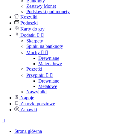
Banknoty
Zestawy Monet
Podstawki pod monety
Koszulki
Poduszki
Karty do gry
Dodatki


Skarpety
Spinki na banknoty
Muchy


Drewniane
Materiałowe
Poszetki
Przypinki


Drewniane
Metalowe
Naszyjniki
Napoje
Znaczki pocztowe
Zabawki

Strona główna