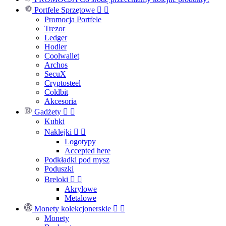
Portfele Sprzętowe


Promocja Portfele
Trezor
Ledger
Hodler
Coolwallet
Archos
SecuX
Cryptosteel
Coldbit
Akcesoria
Gadżety


Kubki
Naklejki


Logotypy
Accepted here
Podkładki pod mysz
Poduszki
Breloki


Akrylowe
Metalowe
Monety kolekcjonerskie


Monety