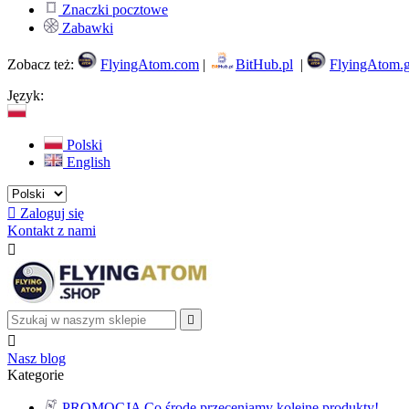
Znaczki pocztowe
Zabawki
Zobacz też:
FlyingAtom.com
|
BitHub.pl
|
FlyingAtom.
Język:
Polski
English

Zaloguj się
Kontakt z nami



Nasz blog
Kategorie
PROMOCJA
Co środę przeceniamy kolejne produkty!