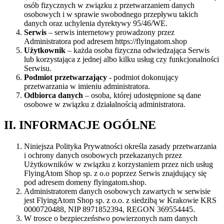
osób fizycznych w związku z przetwarzaniem danych
osobowych i w sprawie swobodnego przepływu takich
danych oraz uchylenia dyrektywy 95/46/WE.
Serwis
– serwis internetowy prowadzony przez
Administratora pod adresem https://flyingatom.shop
Użytkownik
– każda osoba fizyczna odwiedzająca Serwis
lub korzystająca z jednej albo kilku usług czy funkcjonalności
Serwisu.
Podmiot przetwarzający
- podmiot dokonujący
przetwarzania w imieniu administratora.
Odbiorca danych
– osoba, której udostępnione są dane
osobowe w związku z działalnością administratora.
II. INFORMACJE OGÓLNE
Niniejsza Polityka Prywatności określa zasady przetwarzania
i ochrony danych osobowych przekazanych przez
Użytkowników w związku z korzystaniem przez nich usług
FlyingAtom Shop sp. z o.o poprzez Serwis znajdujący się
pod adresem domeny flyingatom.shop.
Administratorem danych osobowych zawartych w serwisie
jest FlyingAtom Shop sp. z o.o. z siedzibą w Krakowie KRS
0000720488, NIP 8971852394, REGON 369554445.
W trosce o bezpieczeństwo powierzonych nam danych