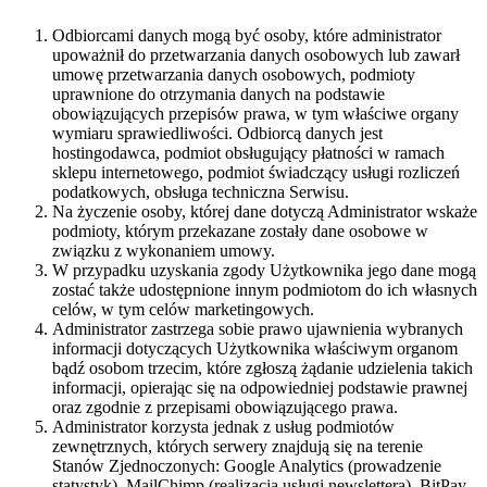
Odbiorcami danych mogą być osoby, które administrator
upoważnił do przetwarzania danych osobowych lub zawarł
umowę przetwarzania danych osobowych, podmioty
uprawnione do otrzymania danych na podstawie
obowiązujących przepisów prawa, w tym właściwe organy
wymiaru sprawiedliwości. Odbiorcą danych jest
hostingodawca, podmiot obsługujący płatności w ramach
sklepu internetowego, podmiot świadczący usługi rozliczeń
podatkowych, obsługa techniczna Serwisu.
Na życzenie osoby, której dane dotyczą Administrator wskaże
podmioty, którym przekazane zostały dane osobowe w
związku z wykonaniem umowy.
W przypadku uzyskania zgody Użytkownika jego dane mogą
zostać także udostępnione innym podmiotom do ich własnych
celów, w tym celów marketingowych.
Administrator zastrzega sobie prawo ujawnienia wybranych
informacji dotyczących Użytkownika właściwym organom
bądź osobom trzecim, które zgłoszą żądanie udzielenia takich
informacji, opierając się na odpowiedniej podstawie prawnej
oraz zgodnie z przepisami obowiązującego prawa.
Administrator korzysta jednak z usług podmiotów
zewnętrznych, których serwery znajdują się na terenie
Stanów Zjednoczonych: Google Analytics (prowadzenie
statystyk), MailChimp (realizacja usługi newslettera), BitPay