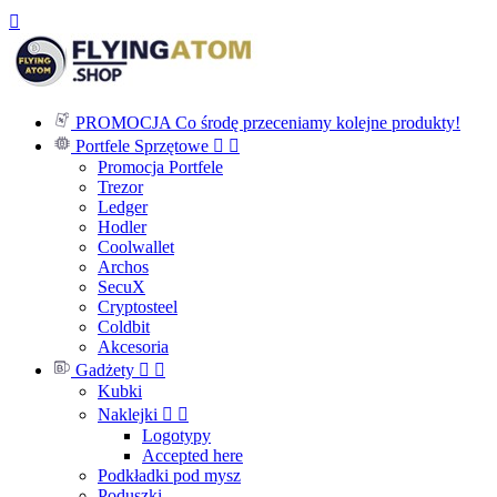

PROMOCJA
Co środę przeceniamy kolejne produkty!
Portfele Sprzętowe


Promocja Portfele
Trezor
Ledger
Hodler
Coolwallet
Archos
SecuX
Cryptosteel
Coldbit
Akcesoria
Gadżety


Kubki
Naklejki


Logotypy
Accepted here
Podkładki pod mysz
Poduszki