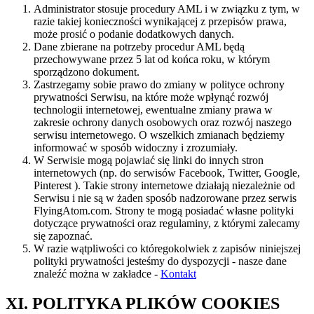
Administrator stosuje procedury AML i w związku z tym, w
razie takiej konieczności wynikającej z przepisów prawa,
może prosić o podanie dodatkowych danych.
Dane zbierane na potrzeby procedur AML będą
przechowywane przez 5 lat od końca roku, w którym
sporządzono dokument.
Zastrzegamy sobie prawo do zmiany w polityce ochrony
prywatności Serwisu, na które może wpłynąć rozwój
technologii internetowej, ewentualne zmiany prawa w
zakresie ochrony danych osobowych oraz rozwój naszego
serwisu internetowego. O wszelkich zmianach będziemy
informować w sposób widoczny i zrozumiały.
W Serwisie mogą pojawiać się linki do innych stron
internetowych (np. do serwisów Facebook, Twitter, Google,
Pinterest ). Takie strony internetowe działają niezależnie od
Serwisu i nie są w żaden sposób nadzorowane przez serwis
FlyingAtom.com. Strony te mogą posiadać własne polityki
dotyczące prywatności oraz regulaminy, z którymi zalecamy
się zapoznać.
W razie wątpliwości co któregokolwiek z zapisów niniejszej
polityki prywatności jesteśmy do dyspozycji - nasze dane
znaleźć można w zakładce -
Kontakt
XI. POLITYKA PLIKÓW COOKIES