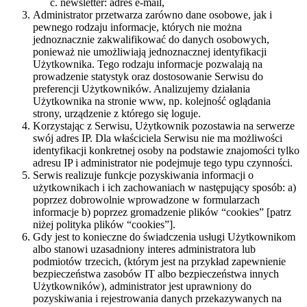
newsletter: adres e-mail,
Administrator przetwarza zarówno dane osobowe, jak i
pewnego rodzaju informacje, których nie można
jednoznacznie zakwalifikować do danych osobowych,
ponieważ nie umożliwiają jednoznacznej identyfikacji
Użytkownika. Tego rodzaju informacje pozwalają na
prowadzenie statystyk oraz dostosowanie Serwisu do
preferencji Użytkowników. Analizujemy działania
Użytkownika na stronie www, np. kolejność oglądania
strony, urządzenie z którego się loguje.
Korzystając z Serwisu, Użytkownik pozostawia na serwerze
swój adres IP. Dla właściciela Serwisu nie ma możliwości
identyfikacji konkretnej osoby na podstawie znajomości tylko
adresu IP i administrator nie podejmuje tego typu czynności.
Serwis realizuje funkcje pozyskiwania informacji o
użytkownikach i ich zachowaniach w następujący sposób: a)
poprzez dobrowolnie wprowadzone w formularzach
informacje b) poprzez gromadzenie plików “cookies” [patrz
niżej polityka plików “cookies”].
Gdy jest to konieczne do świadczenia usługi Użytkownikom
albo stanowi uzasadniony interes administratora lub
podmiotów trzecich, (którym jest na przykład zapewnienie
bezpieczeństwa zasobów IT albo bezpieczeństwa innych
Użytkowników), administrator jest uprawniony do
pozyskiwania i rejestrowania danych przekazywanych na