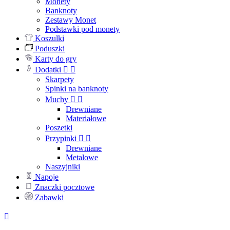
Monety
Banknoty
Zestawy Monet
Podstawki pod monety
Koszulki
Poduszki
Karty do gry
Dodatki


Skarpety
Spinki na banknoty
Muchy


Drewniane
Materiałowe
Poszetki
Przypinki


Drewniane
Metalowe
Naszyjniki
Napoje
Znaczki pocztowe
Zabawki
