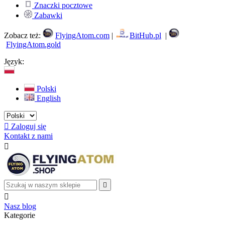
Znaczki pocztowe
Zabawki
Zobacz też:
FlyingAtom.com
|
BitHub.pl
|
FlyingAtom.gold
Język:
Polski
English

Zaloguj się
Kontakt z nami



Nasz blog
Kategorie