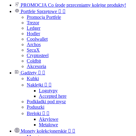
PROMOCJA
Co środę przeceniamy kolejne produkty!
Portfele Sprzętowe


Promocja Portfele
Trezor
Ledger
Hodler
Coolwallet
Archos
SecuX
Cryptosteel
Coldbit
Akcesoria
Gadżety


Kubki
Naklejki


Logotypy
Accepted here
Podkładki pod mysz
Poduszki
Breloki


Akrylowe
Metalowe
Monety kolekcjonerskie

