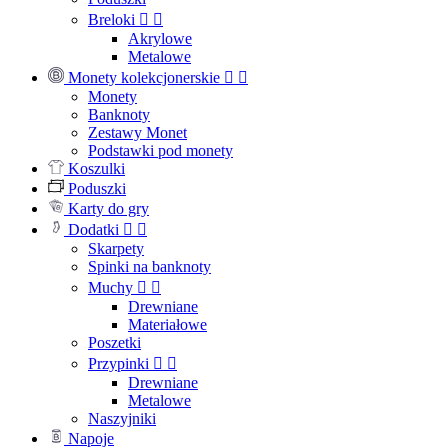
Breloki


Akrylowe
Metalowe
Monety kolekcjonerskie


Monety
Banknoty
Zestawy Monet
Podstawki pod monety
Koszulki
Poduszki
Karty do gry
Dodatki


Skarpety
Spinki na banknoty
Muchy


Drewniane
Materiałowe
Poszetki
Przypinki


Drewniane
Metalowe
Naszyjniki
Napoje