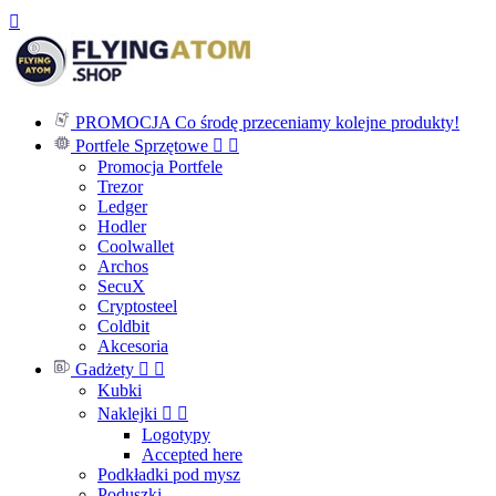

PROMOCJA
Co środę przeceniamy kolejne produkty!
Portfele Sprzętowe


Promocja Portfele
Trezor
Ledger
Hodler
Coolwallet
Archos
SecuX
Cryptosteel
Coldbit
Akcesoria
Gadżety


Kubki
Naklejki


Logotypy
Accepted here
Podkładki pod mysz
Poduszki