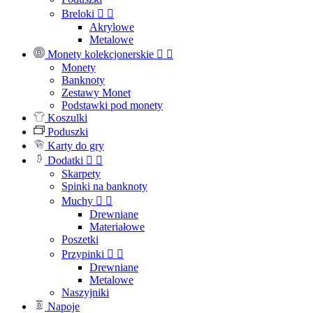
Breloki


Akrylowe
Metalowe
Monety kolekcjonerskie


Monety
Banknoty
Zestawy Monet
Podstawki pod monety
Koszulki
Poduszki
Karty do gry
Dodatki


Skarpety
Spinki na banknoty
Muchy


Drewniane
Materiałowe
Poszetki
Przypinki


Drewniane
Metalowe
Naszyjniki
Napoje