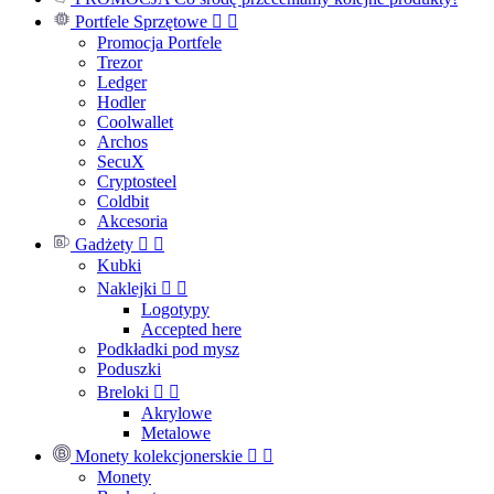
Portfele Sprzętowe


Promocja Portfele
Trezor
Ledger
Hodler
Coolwallet
Archos
SecuX
Cryptosteel
Coldbit
Akcesoria
Gadżety


Kubki
Naklejki


Logotypy
Accepted here
Podkładki pod mysz
Poduszki
Breloki


Akrylowe
Metalowe
Monety kolekcjonerskie


Monety