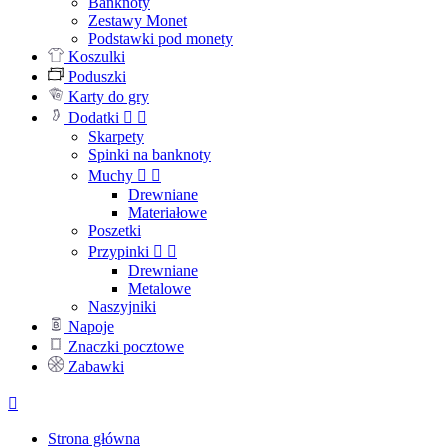
Banknoty
Zestawy Monet
Podstawki pod monety
Koszulki
Poduszki
Karty do gry
Dodatki


Skarpety
Spinki na banknoty
Muchy


Drewniane
Materiałowe
Poszetki
Przypinki


Drewniane
Metalowe
Naszyjniki
Napoje
Znaczki pocztowe
Zabawki

Strona główna