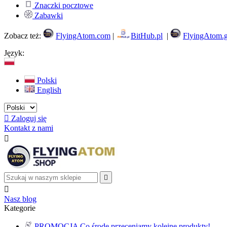
Znaczki pocztowe
Zabawki
Zobacz też:
FlyingAtom.com
|
BitHub.pl
|
FlyingAtom.
Język:
Polski
English

Zaloguj się
Kontakt z nami



Nasz blog
Kategorie
PROMOCJA
Co środę przeceniamy kolejne produkty!