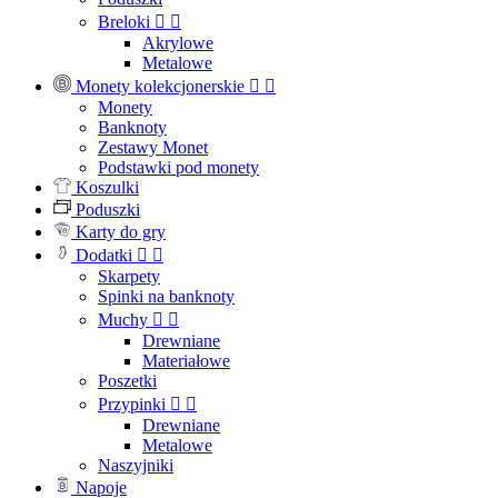
Breloki


Akrylowe
Metalowe
Monety kolekcjonerskie


Monety
Banknoty
Zestawy Monet
Podstawki pod monety
Koszulki
Poduszki
Karty do gry
Dodatki


Skarpety
Spinki na banknoty
Muchy


Drewniane
Materiałowe
Poszetki
Przypinki


Drewniane
Metalowe
Naszyjniki
Napoje