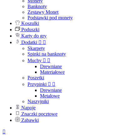
Monety
Banknoty
Zestawy Monet
Podstawki pod monety
Koszulki
Poduszki
Karty do gry
Dodatki


Skarpety
Spinki na banknoty
Muchy


Drewniane
Materiałowe
Poszetki
Przypinki


Drewniane
Metalowe
Naszyjniki
Napoje
Znaczki pocztowe
Zabawki
