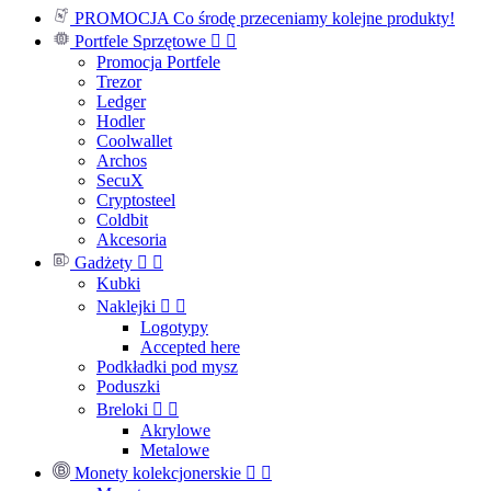
PROMOCJA
Co środę przeceniamy kolejne produkty!
Portfele Sprzętowe


Promocja Portfele
Trezor
Ledger
Hodler
Coolwallet
Archos
SecuX
Cryptosteel
Coldbit
Akcesoria
Gadżety


Kubki
Naklejki


Logotypy
Accepted here
Podkładki pod mysz
Poduszki
Breloki


Akrylowe
Metalowe
Monety kolekcjonerskie

