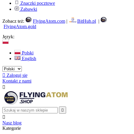
Znaczki pocztowe
Zabawki
Zobacz też:
FlyingAtom.com
|
BitHub.pl
|
FlyingAtom.gold
Język:
Polski
English

Zaloguj się
Kontakt z nami



Nasz blog
Kategorie