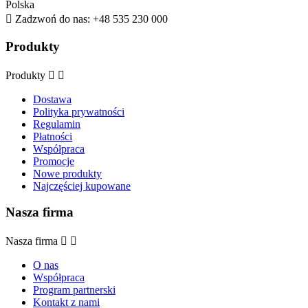
Polska

Zadzwoń do nas:
+48 535 230 000
Produkty
Produkty


Dostawa
Polityka prywatności
Regulamin
Płatności
Współpraca
Promocje
Nowe produkty
Najczęściej kupowane
Nasza firma
Nasza firma


O nas
Współpraca
Program partnerski
Kontakt z nami