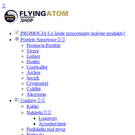

PROMOCJA
Co środę przeceniamy kolejne produkty!
Portfele Sprzętowe


Promocja Portfele
Trezor
Ledger
Hodler
Coolwallet
Archos
SecuX
Cryptosteel
Coldbit
Akcesoria
Gadżety


Kubki
Naklejki


Logotypy
Accepted here
Podkładki pod mysz
Poduszki