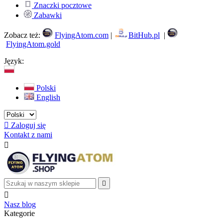
Znaczki pocztowe
Zabawki
Zobacz też:
FlyingAtom.com
|
BitHub.pl
|
FlyingAtom.gold
Język:
Polski
English

Zaloguj się
Kontakt z nami



Nasz blog
Kategorie