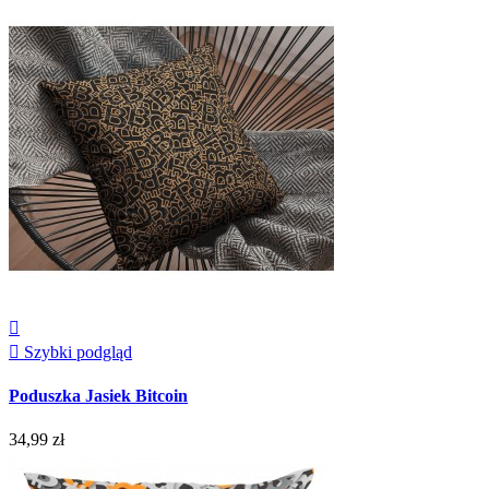


Szybki podgląd
Poduszka Jasiek Bitcoin
34,99 zł