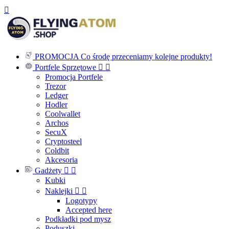

PROMOCJA
Co środę przeceniamy kolejne produkty!
Portfele Sprzętowe


Promocja Portfele
Trezor
Ledger
Hodler
Coolwallet
Archos
SecuX
Cryptosteel
Coldbit
Akcesoria
Gadżety


Kubki
Naklejki


Logotypy
Accepted here
Podkładki pod mysz
Poduszki