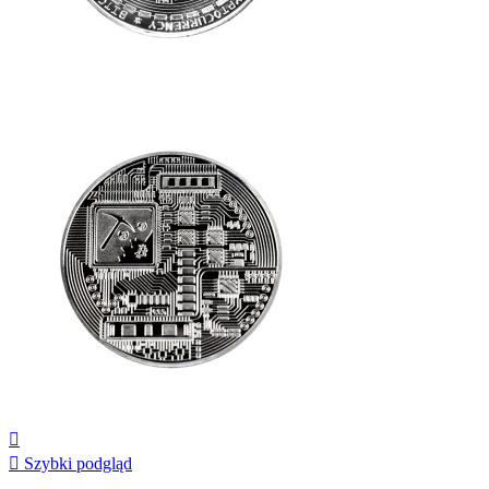


Szybki podgląd