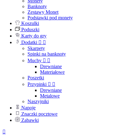
Monety
Banknoty
Zestawy Monet
Podstawki pod monety
Koszulki
Poduszki
Karty do gry
Dodatki


Skarpety
Spinki na banknoty
Muchy


Drewniane
Materiałowe
Poszetki
Przypinki


Drewniane
Metalowe
Naszyjniki
Napoje
Znaczki pocztowe
Zabawki
