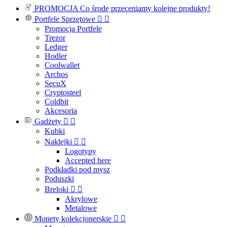
PROMOCJA
Co środę przeceniamy kolejne produkty!
Portfele Sprzętowe


Promocja Portfele
Trezor
Ledger
Hodler
Coolwallet
Archos
SecuX
Cryptosteel
Coldbit
Akcesoria
Gadżety


Kubki
Naklejki


Logotypy
Accepted here
Podkładki pod mysz
Poduszki
Breloki


Akrylowe
Metalowe
Monety kolekcjonerskie

