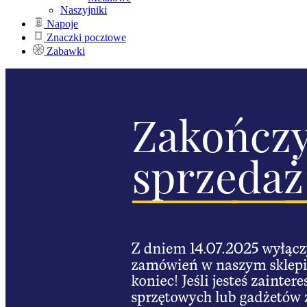
Naszyjniki
Napoje
Znaczki pocztowe
Zabawki