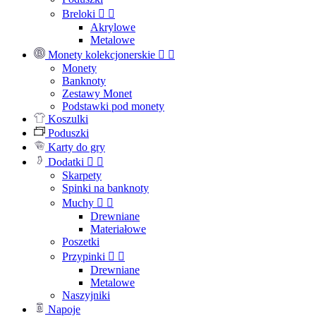
Breloki


Akrylowe
Metalowe
Monety kolekcjonerskie


Monety
Banknoty
Zestawy Monet
Podstawki pod monety
Koszulki
Poduszki
Karty do gry
Dodatki


Skarpety
Spinki na banknoty
Muchy


Drewniane
Materiałowe
Poszetki
Przypinki


Drewniane
Metalowe
Naszyjniki
Napoje