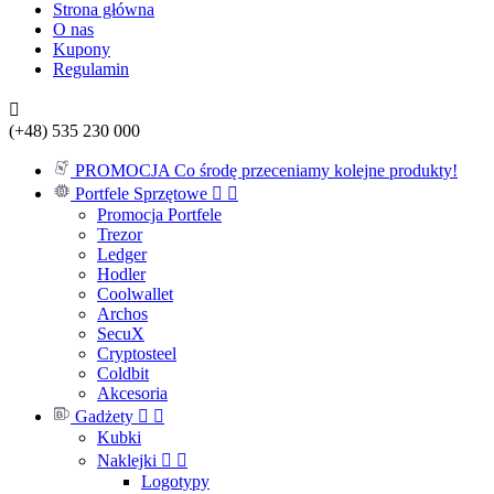
Strona główna
O nas
Kupony
Regulamin

(+48)
535 230 000
PROMOCJA
Co środę przeceniamy kolejne produkty!
Portfele Sprzętowe


Promocja Portfele
Trezor
Ledger
Hodler
Coolwallet
Archos
SecuX
Cryptosteel
Coldbit
Akcesoria
Gadżety


Kubki
Naklejki


Logotypy