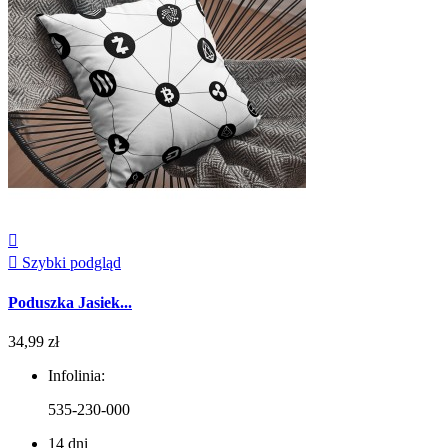


Szybki podgląd
Poduszka Jasiek...
34,99 zł
Infolinia:
535-230-000
14 dni