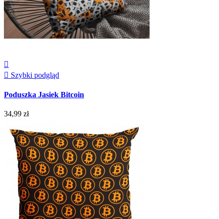


Szybki podgląd
Poduszka Jasiek Bitcoin
34,99 zł