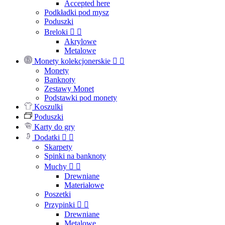
Accepted here
Podkładki pod mysz
Poduszki
Breloki


Akrylowe
Metalowe
Monety kolekcjonerskie


Monety
Banknoty
Zestawy Monet
Podstawki pod monety
Koszulki
Poduszki
Karty do gry
Dodatki


Skarpety
Spinki na banknoty
Muchy


Drewniane
Materiałowe
Poszetki
Przypinki


Drewniane
Metalowe