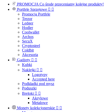
PROMOCJA
Co środę przeceniamy kolejne produkty!
Portfele Sprzętowe


Promocja Portfele
Trezor
Ledger
Hodler
Coolwallet
Archos
SecuX
Cryptosteel
Coldbit
Akcesoria
Gadżety


Kubki
Naklejki


Logotypy
Accepted here
Podkładki pod mysz
Poduszki
Breloki


Akrylowe
Metalowe
Monety kolekcjonerskie

