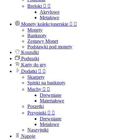
Breloki


Akrylowe
Metalowe
Monety kolekcjonerskie


Monety
Banknoty
Zestawy Monet
Podstawki pod monety
Koszulki
Poduszki
Karty do gry
Dodatki


Skarpety
Spinki na banknoty
Muchy


Drewniane
Materiałowe
Poszetki
Przypinki


Drewniane
Metalowe
Naszyjniki
Napoje