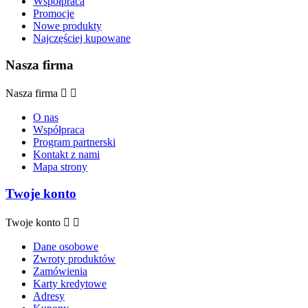
Współpraca
Promocje
Nowe produkty
Najczęściej kupowane
Nasza firma
Nasza firma


O nas
Współpraca
Program partnerski
Kontakt z nami
Mapa strony
Twoje konto
Twoje konto


Dane osobowe
Zwroty produktów
Zamówienia
Karty kredytowe
Adresy