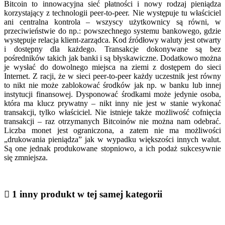
Bitcoin to innowacyjna sieć płatności i nowy rodzaj pieniądza
korzystający z technologii peer-to-peer. Nie występuje tu właściciel
ani centralna kontrola – wszyscy użytkownicy są równi, w
przeciwieństwie do np.: powszechnego systemu bankowego, gdzie
występuje relacja klient-zarządca. Kod źródłowy waluty jest otwarty
i dostępny dla każdego. Transakcje dokonywane są bez
pośredników takich jak banki i są błyskawiczne. Dodatkowo można
je wysłać do dowolnego miejsca na ziemi z dostępem do sieci
Internet. Z racji, że w sieci peer-to-peer każdy uczestnik jest równy
to nikt nie może zablokować środków jak np. w banku lub innej
instytucji finansowej. Dysponować środkami może jedynie osoba,
która ma klucz prywatny – nikt inny nie jest w stanie wykonać
transakcji, tylko właściciel. Nie istnieje także możliwość cofnięcia
transakcji – raz otrzymanych Bitcoinów nie można nam odebrać.
Liczba monet jest ograniczona, a zatem nie ma możliwości
„drukowania pieniądza” jak w wypadku większości innych walut.
Są one jednak produkowane stopniowo, a ich podaż sukcesywnie
się zmniejsza.

1 inny produkt w tej samej kategorii