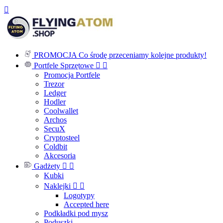

PROMOCJA
Co środę przeceniamy kolejne produkty!
Portfele Sprzętowe


Promocja Portfele
Trezor
Ledger
Hodler
Coolwallet
Archos
SecuX
Cryptosteel
Coldbit
Akcesoria
Gadżety


Kubki
Naklejki


Logotypy
Accepted here
Podkładki pod mysz
Poduszki