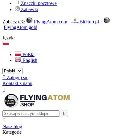
Znaczki pocztowe
Zabawki
Zobacz też:
FlyingAtom.com
|
BitHub.pl
|
FlyingAtom.gold
Język:
Polski
English

Zaloguj się
Kontakt z nami



Nasz blog
Kategorie