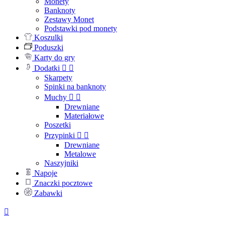
Monety
Banknoty
Zestawy Monet
Podstawki pod monety
Koszulki
Poduszki
Karty do gry
Dodatki


Skarpety
Spinki na banknoty
Muchy


Drewniane
Materiałowe
Poszetki
Przypinki


Drewniane
Metalowe
Naszyjniki
Napoje
Znaczki pocztowe
Zabawki
